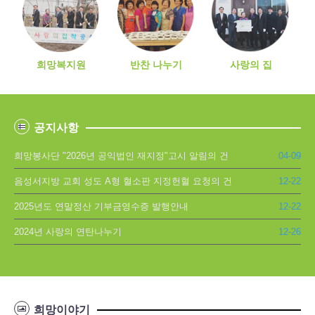
희망복지원
반찬 나누기
사랑의 집
공지사항
희망봉사단 "2026년 공익법인 재지정"고시 알림의 건
04-09
음성서지방 교회 성도 A형 혈소판 지정헌혈 요청의 건
12-22
2025년도 연말정산 기부금영수증 발행안내
12-22
2024년 사랑의 연탄나누기
12-26
희망이야기