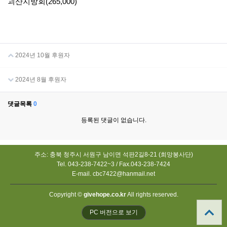
괴산지방회(265,000)
2024년 10월 후원자
2024년 8월 후원자
댓글목록
0
등록된 댓글이 없습니다.
주소: 충북 청주시 서원구 남이면 석판2길8-21 (희망봉사단)
Tel. 043-238-7422~3 / Fax.043-238-7424
E-mail. cbc7422@hanmail.net
Copyright ©
givehope.co.kr
All rights reserved.
PC 버전으로 보기