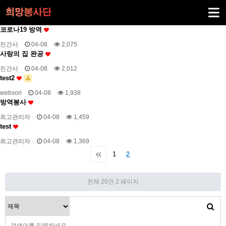
코로나19 방역
진간사
04-08
2,075
사랑의 집 완공
진간사
04-08
2,012
test2
websori
04-08
1,938
방역봉사
최고관리자
04-08
1,459
test
최고관리자
04-08
1,369
1
2
전체 20건
2 페이지